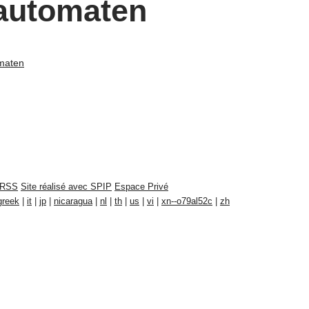
lautomaten
omaten
RSS
Site réalisé avec SPIP
Espace Privé
greek
|
it
|
jp
|
nicaragua
|
nl
|
th
|
us
|
vi
|
xn--o79al52c
|
zh