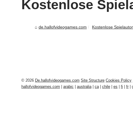
Kostenlose Spie
de.hallofvideogames.com
Kostenlose Spielaut
© 2026
De.hallofvideogames.com
Site Structure
Cookies Policy
hallofvideogames.com
|
arabic
|
australia
|
ca
|
chile
|
es
|
fi
|
fr
|